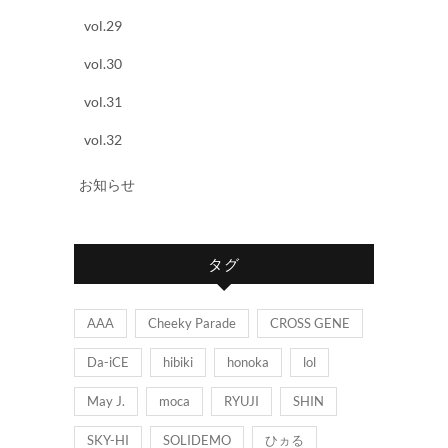
vol.29
vol.30
vol.31
vol.32
お知らせ
タグ
AAA
Cheeky Parade
CROSS GENE
Da-iCE
hibiki
honoka
lol
May J.
moca
RYUJI
SHIN
SKY-HI
SOLIDEMO
ひヵる