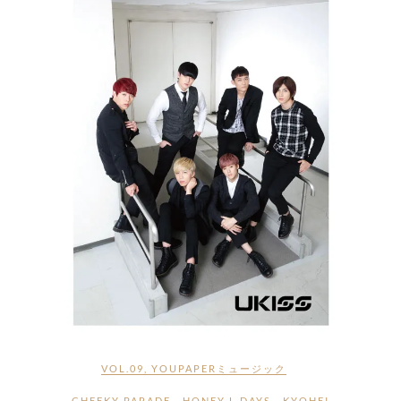
VOL.09
,
YOUPAPERミュージック
CHEEKY PARADE
、
HONEY L DAYS
、
KYOHEI