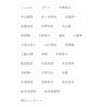
シュネル
ダウト
中務裕太
中山優貴
佐々木和也
佐脇慧一
佐藤友祐
佐野玲於
向山毅
和田颯
大野雄大
威吹
小森隼
小見山直人
山口智也
岩岡徹
工藤大輝
幸樹
手島章斗
数原龍友
日高光啓
木全寛幸
河村隆一
片寄涼太
玲夏
白濱亜嵐
花村想太
荒木宏文
鈴木友梨耶
鈴木真梨耶
関口メンディー