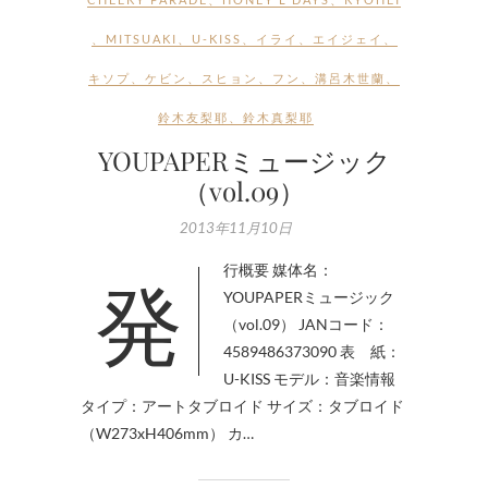
、
MITSUAKI
、
U-KISS
、
イライ
、
エイジェイ
、
キソプ
、
ケビン
、
スヒョン
、
フン
、
溝呂木世蘭
、
鈴木友梨耶
、
鈴木真梨耶
YOUPAPERミュージック
（vol.09）
2013年11月10日
発行概要 媒体名：
YOUPAPERミュージック
（vol.09） JANコード：
4589486373090 表 紙：
U-KISS モデル：音楽情報
タイプ：アートタブロイド サイズ：タブロイド
（W273xH406mm） カ…