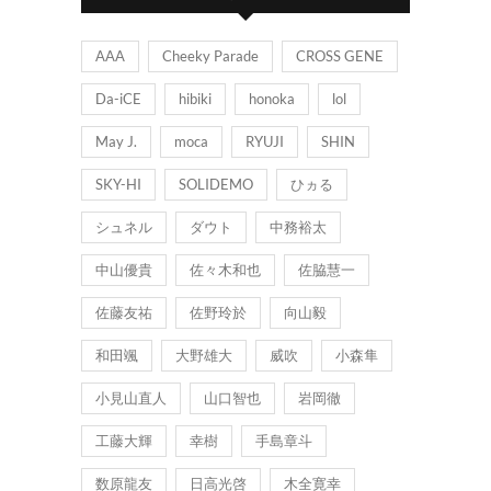
AAA
Cheeky Parade
CROSS GENE
Da-iCE
hibiki
honoka
lol
May J.
moca
RYUJI
SHIN
SKY-HI
SOLIDEMO
ひヵる
シュネル
ダウト
中務裕太
中山優貴
佐々木和也
佐脇慧一
佐藤友祐
佐野玲於
向山毅
和田颯
大野雄大
威吹
小森隼
小見山直人
山口智也
岩岡徹
工藤大輝
幸樹
手島章斗
数原龍友
日高光啓
木全寛幸