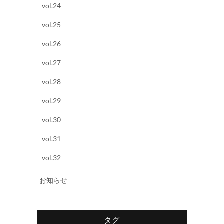
vol.24
vol.25
vol.26
vol.27
vol.28
vol.29
vol.30
vol.31
vol.32
お知らせ
タグ