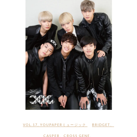
VOL.17
,
YOUPAPERミュージック
BRIDGET
、
CASPER
、
CROSS GENE
、