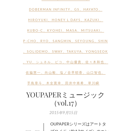
DOBERMAN INFINITY
、
GS
、
HAYATO
、
HIROYUKI
、
HONEY L DAYS
、
KAZUKI
、
KUBO-C
、
KYOHEI
、
MASA
、
MITSUAKI
、
P-CHO
、
RYO
、
SANGMIN
、
SEYOUNG
、
SHIN
、
SOLIDEMO
、
SWAY
、
TAKUYA
、
YONGSEOK
、
YU
、
シュネル
、
ピコ
、
中山優貴
、
佐々木和也
、
佐脇慧一
、
向山毅
、
塩ノ谷早耶香
、
山口智也
、
手島章斗
、
木全寛幸
、
田井中将希
、
草川瞬
YOUPAPERミュージック
（vol.17）
2015年9月15日