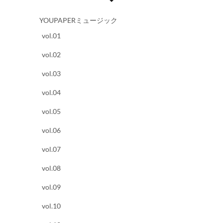
YOUPAPERミュージック
vol.01
vol.02
vol.03
vol.04
vol.05
vol.06
vol.07
vol.08
vol.09
vol.10