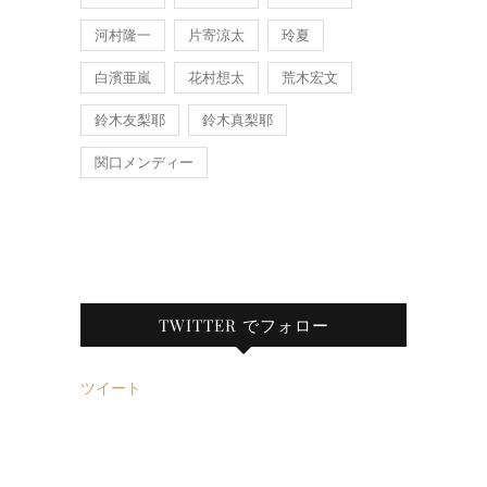
河村隆一
片寄涼太
玲夏
白濱亜嵐
花村想太
荒木宏文
鈴木友梨耶
鈴木真梨耶
関口メンディー
TWITTER でフォロー
ツイート