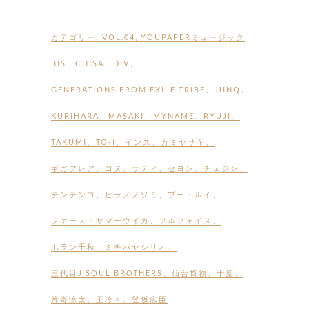
カテゴリー:
VOL.04
,
YOUPAPERミュージック
BIS
、
CHISA
、
DIV
、
GENERATIONS FROM EXILE TRIBE
、
JUNQ
、
KURIHARA
、
MASAKI
、
MYNAME
、
RYUJI
、
TAKUMI
、
TO-I
、
インス
、
カミヤサキ
、
ギガフレア
、
コヌ
、
サティ
、
セヨン
、
チェジン
、
テンテンコ
、
ヒラノノゾミ
、
プー・ルイ
、
ファーストサマーウイカ
、
フルフェイス
、
ホラン千秋
、
ミチバヤシリオ
、
三代目J SOUL BROTHERS
、
仙台貨物
、
千葉
、
片寄涼太
、
王珍々
、
登坂広臣