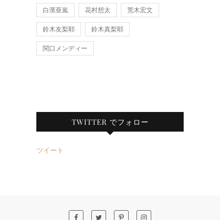
白濱亜嵐
花村想太
荒木宏文
鈴木友梨耶
鈴木真梨耶
関口メンディー
TWITTER でフォロー
ツイート